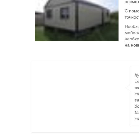
посмот
С помо
точнос
Необхо
мебели
необхо
на нов
К
с
я
к
з
б
В
к