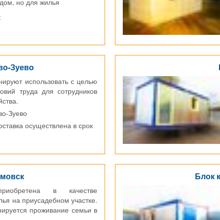
дом, но для жилья
 никаких условий.
к
во-Зуево
нируют использовать с целью
овий труда для сотрудников
йства.
во-Зуево
доставка осуществлена в срок
́мовск
Блок 
приобретена в качестве
лья на приусадебном участке.
нируется проживание семьи в
.