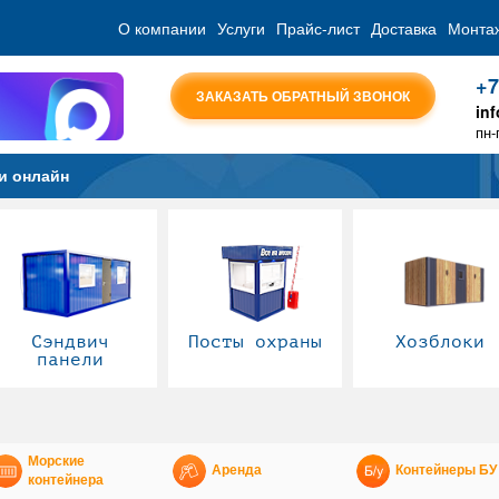
О компании
Услуги
Прайс-лист
Доставка
Монта
+7
ЗАКАЗАТЬ ОБРАТНЫЙ ЗВОНОК
in
пн-
и онлайн
Сэндвич
Посты охраны
Хозблоки
панели
Морские
Аренда
Контейнеры БУ
контейнера