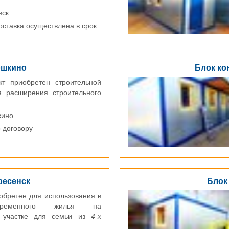
вск
доставка осуществлена в срок
ошкино
Блок ко
кт приобретен строительной
я расширения строительного
кино
о договору
ресенск
Блок
обретен для использования в
временного жилья на
м участке для семьи из
4-х