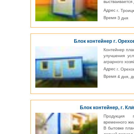
выстваивается 
строителям нет
г. Троиц
Адрес
3 дня
Время
Блок контейнер г. Орехо
Контейнер пла
улучшения усл
аграрного хозя
г. Орехо
Адрес
4 дня, 
Время
Блок контейнер, г. Кли
Продукция 
временного жи
В бытовке пла
летний период