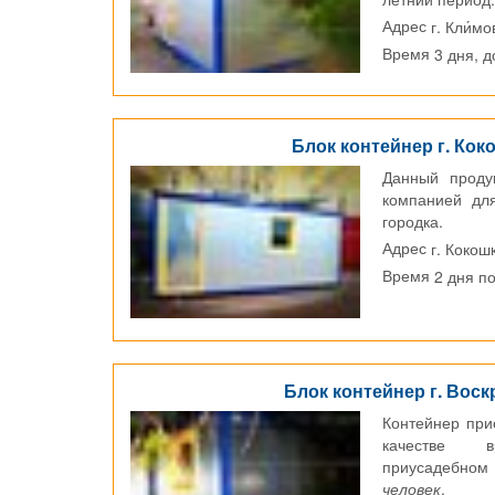
г. Кли́мо
Адрес
3 дня, 
Время
Блок контейнер г. Кок
Данный проду
компанией дл
городка.
г. Кокош
Адрес
2 дня п
Время
Блок контейнер г. Воск
Контейнер при
качестве 
приусадебно
человек
.