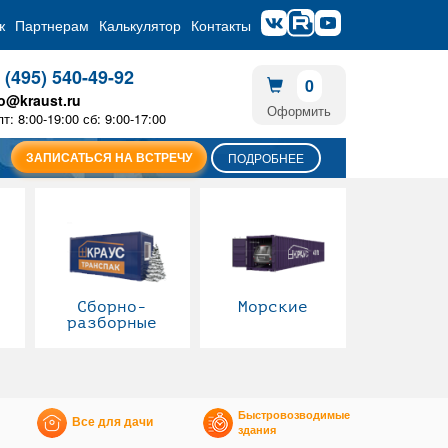
ж
Партнерам
Калькулятор
Контакты
 (495) 540-49-92
0
fo@kraust.ru
Оформить
пт: 8:00-19:00 сб: 9:00-17:00
ЗАПИСАТЬСЯ НА ВСТРЕЧУ
ПОДРОБНЕЕ
Сборно-
Морские
разборные
Быстровозводимые
Все для дачи
здания