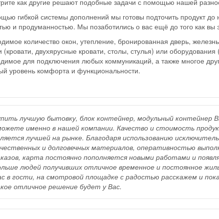
рите как другие решают подобные задачи с помощью нашей разно
щью гибкой системы дополнений мы готовы подточить продукт до 
тью и продуманностью. Мы позаботились о вас ещё до того как вы 
димое количество окон, утепление, бронированная дверь, железны
 (кровати, двухярусные кровати, столы, стулья) или оборудования 
димое для подключения любых коммуникаций, а также многое друг
ый уровень комфорта и функциональности.
упить лучшую бытовку, блок контейнер, модульный контейнер В
можете именно в нашей компании. Качество и стоимость проду
вляется лучшей на рынке. Благодаря использованию исключител
ачественных и долговечных материалов, оперативностью выпол
аказов, карта постоянно пополняется новыми работами и появл
ольше людей получивших отличное временное и постоянное жил
ас в гости, на смотровой площадке с радостью расскажем и пок
акое отличное решение будет у Вас.