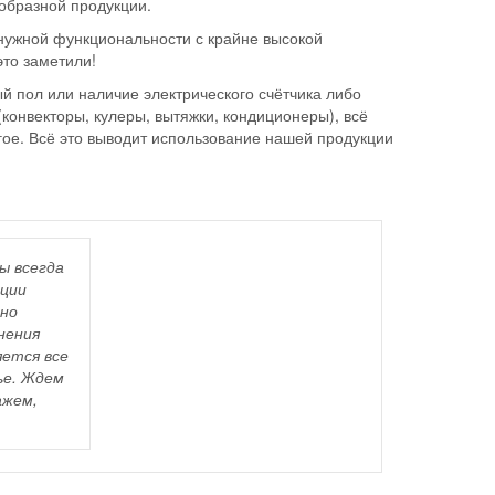
образной продукции.
нужной функциональности с крайне высокой
это заметили!
й пол или наличие электрического счётчика либо
(конвекторы, кулеры, вытяжки, кондиционеры), всё
ое. Всё это выводит использование нашей продукции
ы всегда
кции
ьно
нения
яется все
ье. Ждем
ажем,