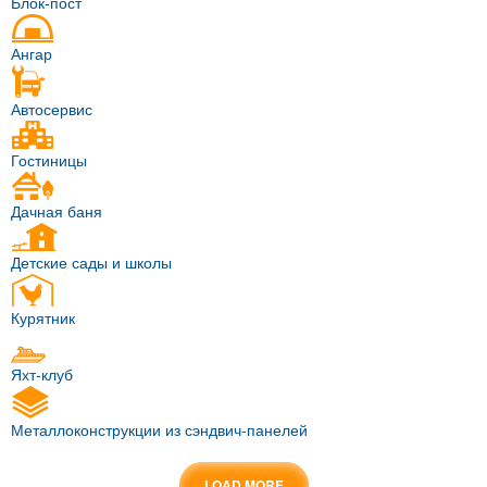
Блок-пост
Ангар
Автосервис
Гостиницы
Дачная баня
Детские сады и школы
Курятник
Яхт-клуб
Металлоконструкции из сэндвич-панелей
LOAD MORE