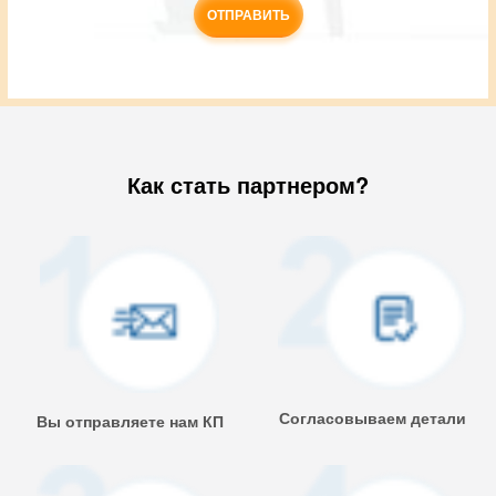
ОТПРАВИТЬ
.
Разрешённые
типы
файлов:
jpg
png
bmp
Как стать партнером?
tif
pdf
doc
docx
.
Согласовываем детали
Вы отправляете нам КП