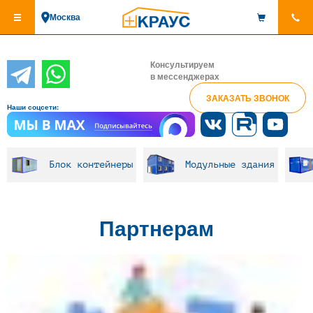
Перейти
Москва
к
основному
содержанию
Консультируем
в мессенджерах
ЗАКАЗАТЬ ЗВОНОК
Наши соцсети:
Блок контейнеры
Модульные здания
Партнерам