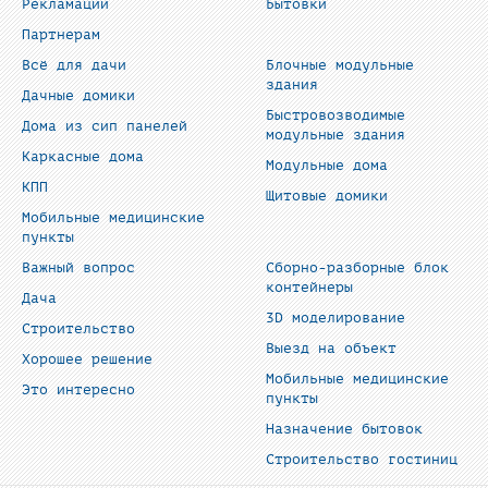
Рекламации
Бытовки
Партнерам
Всё для дачи
Блочные модульные
здания
Дачные домики
Быстровозводимые
Дома из сип панелей
модульные здания
Каркасные дома
Модульные дома
КПП
Щитовые домики
Мобильные медицинские
пункты
Важный вопрос
Сборно-разборные блок
контейнеры
Дача
3D моделирование
Строительство
Выезд на объект
Хорошее решение
Мобильные медицинские
Это интересно
пункты
Назначение бытовок
Строительство гостиниц