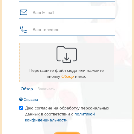
Ваше
имя
Ваш
телефон
*
Перетащите файл сюда или нажмите
кнопку
Обзор
ниже.
Обзор
Закачать
Файл
Справка
Максимальный
Даю согласие на обработку персональных
размер
данных в соответствии с
политикой
файла:
конфиденциальности
10
Согласие
МБ
*