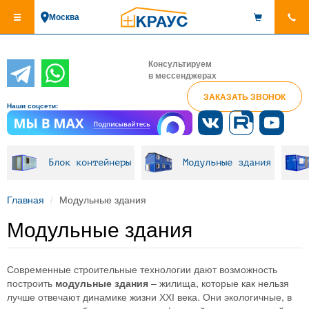
Перейти
Москва
к
основному
содержанию
Консультируем
в мессенджерах
ЗАКАЗАТЬ ЗВОНОК
Наши соцсети:
Блок контейнеры
Модульные здания
Главная
Модульные здания
Модульные здания
Современные строительные технологии дают возможность
построить
модульные здания
– жилища, которые как нельзя
лучше отвечают динамике жизни ХХІ века. Они экологичные, в