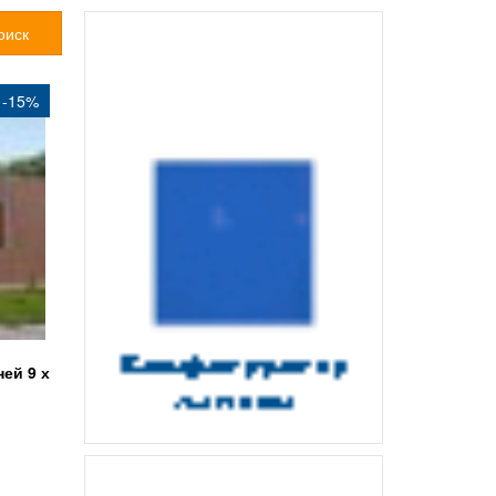
оиск
 -15%
ей 9 х