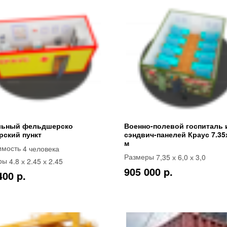
ьный фельдшерско
Военно-полевой госпиталь 
рский пункт
сэндвич-панелей Краус 7.35
м
4 человека
имость
7,35 х 6,0 х 3,0
Размеры
4.8 х 2.45 х 2.45
ры
905 000 p.
400 p.