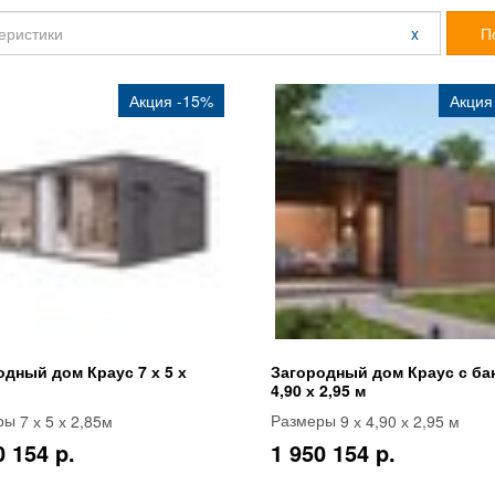
x
П
Акция -15%
Акция
одный дом Краус 7 х 5 х
Загородный дом Краус с бан
4,90 х 2,95 м
7 х 5 х 2,85м
9 х 4,90 х 2,95 м
ры
Размеры
0 154 p.
1 950 154 p.