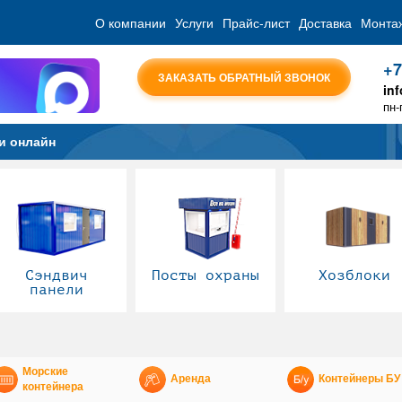
О компании
Услуги
Прайс-лист
Доставка
Монта
+7
ЗАКАЗАТЬ ОБРАТНЫЙ ЗВОНОК
in
пн-
и онлайн
Сэндвич
Посты охраны
Хозблоки
панели
Морские
Аренда
Контейнеры БУ
контейнера