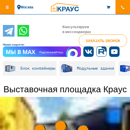
Перейти
Москва
к
основному
содержанию
Консультируем
в мессенджерах
ЗАКАЗАТЬ ЗВОНОК
Наши соцсети:
Блок контейнеры
Модульные здания
Выставочная площадка Краус