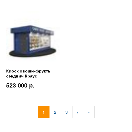
Киоск овощи-фрукты
сэндвич Краус
523 000 p.
1
2
3
›
»