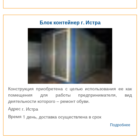
Блок-
конт
г.
Вере
Блок контейнер г. Истра
Конструкция приобретена с целью использования ее как
помещения для работы предпринимателя, вид
деятельности которого – ремонт обуви.
г. Истра
Адрес
1 день, доставка осуществлена в срок
Время
о
Подробнее
Блок
конт
г.