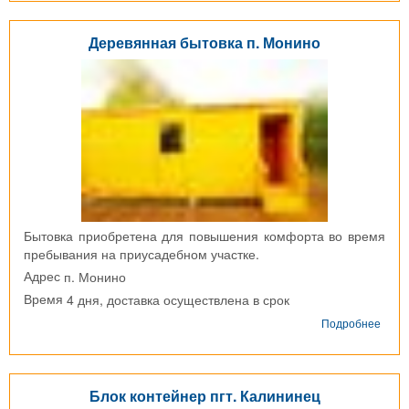
г.
Юби
Деревянная бытовка п. Монино
Бытовка приобретена для повышения комфорта во время
пребывания на приусадебном участке.
п. Монино
Адрес
4 дня, доставка осуществлена в срок
Время
о
Подробнее
Дере
быто
п.
Мони
Блок контейнер пгт. Калининец