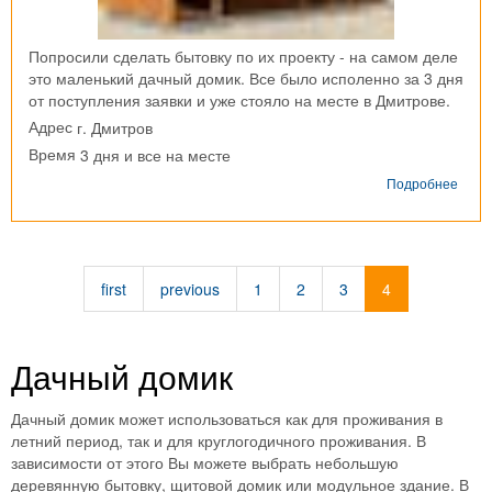
Попросили сделать бытовку по их проекту - на самом деле
это маленький дачный домик. Все было исполенно за 3 дня
от поступления заявки и уже стояло на месте в Дмитрове.
г. Дмитров
Адрес
3 дня и все на месте
Время
о
Подробнее
Дачн
семи
быто
с
вера
first
previous
1
2
3
4
г.
Дмит
Дачный домик
Дачный домик может использоваться как для проживания в
летний период, так и для круглогодичного проживания. В
зависимости от этого Вы можете выбрать небольшую
деревянную бытовку, щитовой домик или модульное здание. В