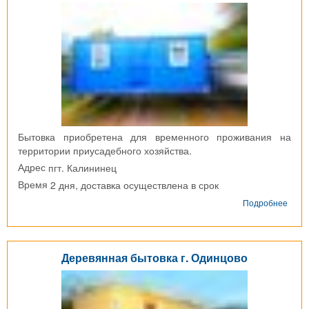
Бытовка приобретена для временного проживания на
территории приусадебного хозяйства.
пгт. Калининец
Адрес
2 дня, доставка осуществлена в срок
Время
о
Подробнее
Блок
конт
пгт.
Кали
Деревянная бытовка г. Одинцово