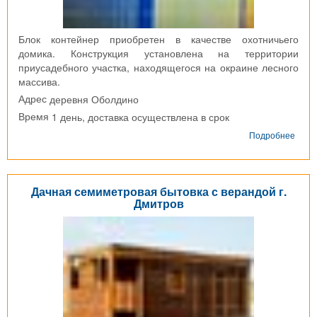
Блок контейнер приобретен в качестве охотничьего
домика. Конструкция установлена на территории
приусадебного участка, находящегося на окраине лесного
массива.
деревня Оболдино
Адрес
1 день, доставка осуществлена в срок
Время
о
Подробнее
Блок
конт
д.
Обол
Дачная семиметровая бытовка с верандой г.
Дмитров