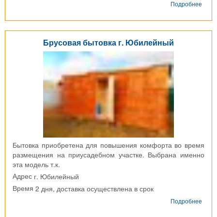
о
Подробнее
Быто
дере
г.
Егор
Брусовая бытовка г. Юбилейный
Бытовка приобретена для повышения комфорта во время
размещения на приусадебном участке. Выбрана именно
эта модель т.к.
г. Юбилейный
Адрес
2 дня, доставка осуществлена в срок
Время
о
Подробнее
Брус
быто