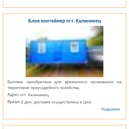
Брус
быто
г.
Юби
Блок контейнер пгт. Калининец
Бытовка приобретена для временного проживания на
территории приусадебного хозяйства.
пгт. Калининец
Адрес
2 дня, доставка осуществлена в срок
Время
о
Подробнее
Блок
конт
пгт.
Кали