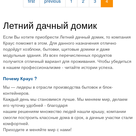
first
previous
1
2
3
4
г.
Дмит
Летний дачный домик
Если Вы хотите приобрести Летний дачный домик, то компания
Краус поможет в этом. Для данного назначения отлично
подойдут хозблоки, бытовки, щитовые домики и даже
модульные здания. Из всех перечисленных продуктов
получится отличный вариант для проживания. Чтобы убедиться
в нашем профессионализме - читайте истории успеха.
Почему
Краус
?
Мы — лидеры в отрасли производства бытовок и блок-
контейнеров.
Каждый день мы становимся лучше. Мы меняем мир, делаем
его чуточку удобней - благодаря
нашим решениям множество людей нашли крышу, компании
смогли построить классные дома в срок, а дачные участки стали
комфортней.
Приходите и меняйте мир с нами!