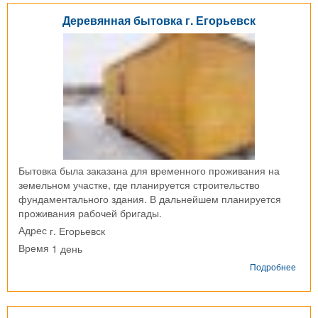
Крау
Деревянная бытовка г. Егорьевск
г.
Моск
для
ПАО
"Газ
Бытовка была заказана для временного проживания на
земельном участке, где планируется строительство
фундаментального здания. В дальнейшем планируется
проживания рабочей бригады.
г. Егорьевск
Адрес
1 день
Время
о
Подробнее
Дере
быто
г.
Егор