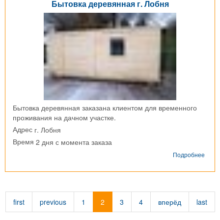
Бытовка деревянная г. Лобня
Бытовка деревянная заказана клиентом для временного
проживания на дачном участке.
г. Лобня
Адрес
2 дня с момента заказа
Время
о
Подробнее
Быто
дере
г.
Лобн
first
previous
1
2
3
4
вперёд
last