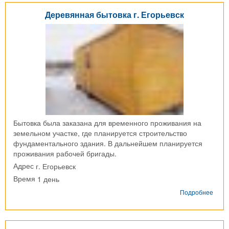
Крау
Деревянная бытовка г. Егорьевск
г.
Моск
для
ПАО
"Газ
Бытовка была заказана для временного проживания на
земельном участке, где планируется строительство
фундаментального здания. В дальнейшем планируется
проживания рабочей бригады.
г. Егорьевск
Адрес
1 день
Время
о
Подробнее
Дере
быто
г.
Егор