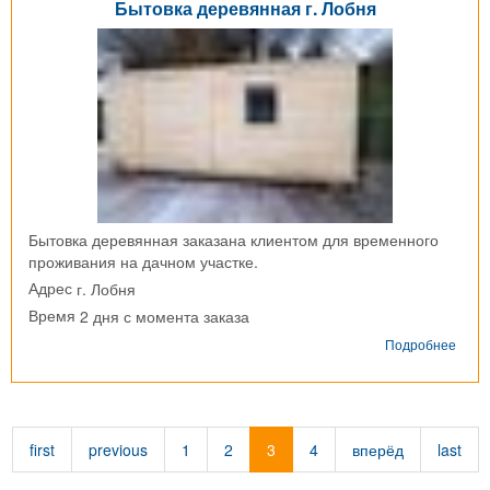
Бытовка деревянная г. Лобня
Бытовка деревянная заказана клиентом для временного
проживания на дачном участке.
г. Лобня
Адрес
2 дня с момента заказа
Время
о
Подробнее
Быто
дере
г.
Лобн
first
previous
1
2
3
4
вперёд
last