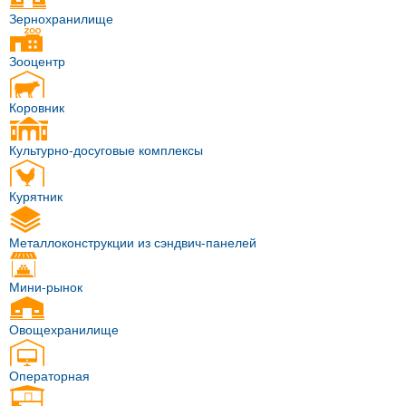
Зернохранилище
Зооцентр
Коровник
Культурно-досуговые комплексы
Курятник
Металлоконструкции из сэндвич-панелей
Мини-рынок
Овощехранилище
Операторная