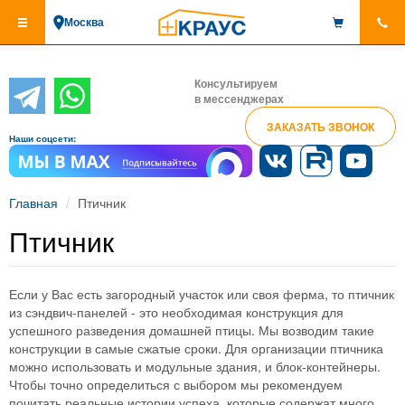
Перейти
Москва
к
основному
содержанию
Консультируем
в мессенджерах
ЗАКАЗАТЬ ЗВОНОК
Наши соцсети:
Главная
Птичник
Птичник
Если у Вас есть загородный участок или своя ферма, то птичник
из сэндвич-панелей - это необходимая конструкция для
успешного разведения домашней птицы. Мы возводим такие
конструкции в самые сжатые сроки. Для организации птичника
можно использовать и модульные здания, и блок-контейнеры.
Чтобы точно определиться с выбором мы рекомендуем
почитать реальные истории успеха, которые содержат много