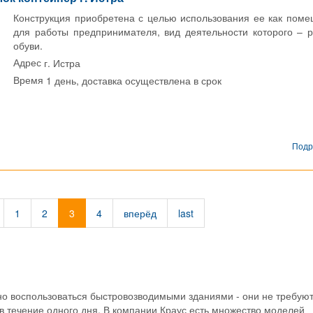
Конструкция приобретена с целью использования ее как пом
для работы предпринимателя, вид деятельности которого – 
обуви.
г. Истра
Адрес
1 день, доставка осуществлена в срок
Время
Подр
1
2
3
4
вперёд
last
о воспользоваться быстровозводимыми зданиями - они не требую
в течение одного дня. В компании Краус есть множество моделей