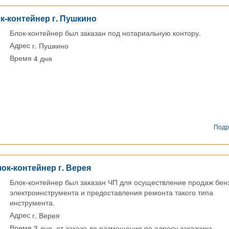
к-контейнер г. Пушкино
Блок-контейнер был заказан под нотариальную контору.
г. Пушкино
Адрес
4 дня
Время
Подр
ок-контейнер г. Верея
Блок-контейнер был заказан ЧП для осуществление продаж бенз
электроинструмента и предоставления ремонта такого типа
инструмента.
г. Верея
Адрес
3 дня, от заказа до размещения по адресу заказчика
Время