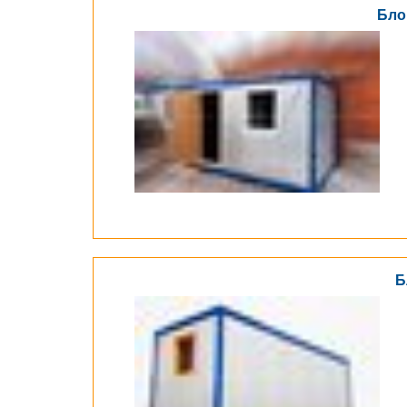
Бло
Б