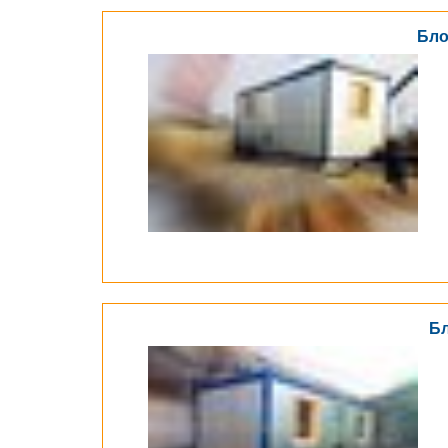
Бло
Бл