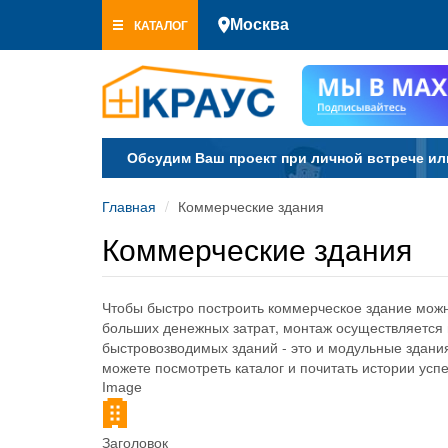
Перейти
КАТАЛОГ
Москва
к
основному
содержанию
Обсудим Ваш проект при личной встрече ил
Главная
Коммерческие здания
Коммерческие здания
Чтобы быстро построить коммерческое здание можн
больших денежных затрат, монтаж осуществляется 
быстровозводимых зданий - это и модульные здани
можете посмотреть каталог и почитать истории усп
Image
Заголовок