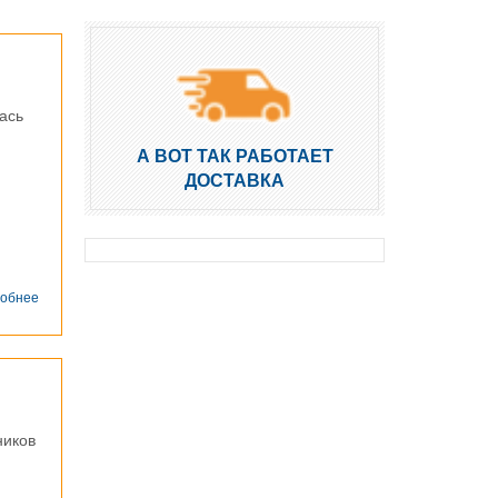
ась
А ВОТ ТАК РАБОТАЕТ
ДОСТАВКА
о
обнее
Бытовка
под
церковную
лавку,
г.
Москва
ников