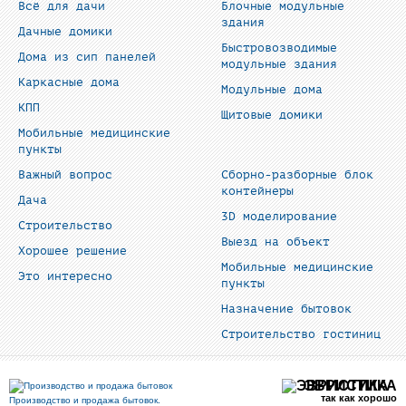
Всё для дачи
Блочные модульные
здания
Дачные домики
Быстровозводимые
Дома из сип панелей
модульные здания
Каркасные дома
Модульные дома
КПП
Щитовые домики
Мобильные медицинские
пункты
Важный вопрос
Сборно-разборные блок
контейнеры
Дача
3D моделирование
Строительство
Выезд на объект
Хорошее решение
Мобильные медицинские
Это интересно
пункты
Назначение бытовок
Строительство гостиниц
ЭВРИСТИКА
так как хорошо
Производство и продажа бытовок.