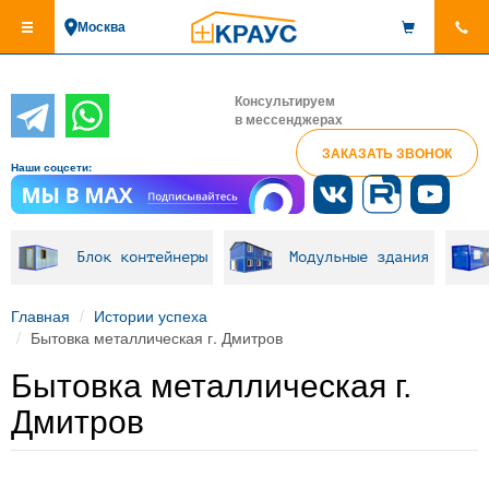
Перейти
Москва
к
основному
содержанию
Консультируем
в мессенджерах
ЗАКАЗАТЬ ЗВОНОК
Наши соцсети:
Блок контейнеры
Модульные здания
Главная
Истории успеха
Бытовка металлическая г. Дмитров
Бытовка металлическая г.
Дмитров