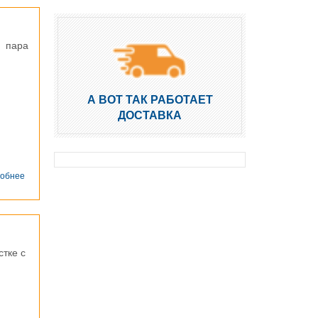
я пара
А ВОТ ТАК РАБОТАЕТ
ДОСТАВКА
о
обнее
Бытовка
деревянная
г.
Нахабино
тке с