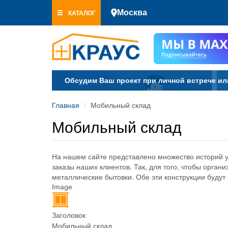
Перейти
КАТАЛОГ
Москва
к
основному
содержанию
Обсудим Ваш проект при личной встрече ил
Главная
Мобильный склад
Мобильный склад
На нашем сайте представлено множество историй у
заказы наших клиентов. Так, для того, чтобы орга
металлические бытовки. Обе эти конструкции буду
Image
Заголовок
Мобильный склад