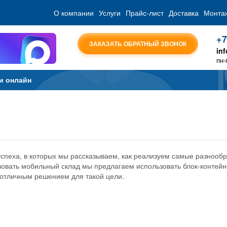
О компании
Услуги
Прайс-лист
Доставка
Монта
+7
ЗАКАЗАТЬ ОБРАТНЫЙ ЗВОНОК
in
пн-
и онлайн
спеха, в которых мы рассказываем, как реализуем самые разнооб
низовать мобильный склад мы предлагаем использовать блок-контей
т отличным решением для такой цели.