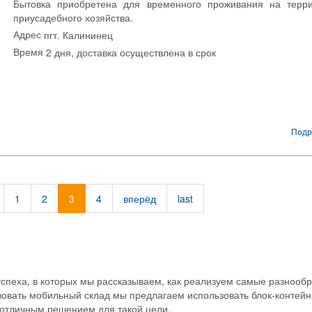
Бытовка приобретена для временного проживания на терр
приусадебного хозяйства.
пгт. Калининец
Адрес
2 дня, доставка осуществлена в срок
Время
Подр
1
2
3
4
вперёд
last
спеха, в которых мы рассказываем, как реализуем самые разнооб
низовать мобильный склад мы предлагаем использовать блок-контей
т отличным решением для такой цели.