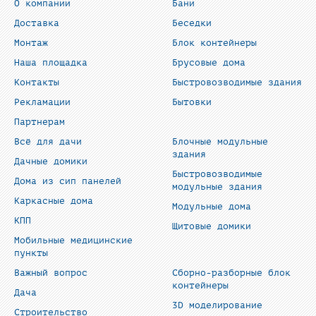
О компании
Бани
Доставка
Беседки
Монтаж
Блок контейнеры
Наша площадка
Брусовые дома
Контакты
Быстровозводимые здания
Рекламации
Бытовки
Партнерам
Всё для дачи
Блочные модульные
здания
Дачные домики
Быстровозводимые
Дома из сип панелей
модульные здания
Каркасные дома
Модульные дома
КПП
Щитовые домики
Мобильные медицинские
пункты
Важный вопрос
Сборно-разборные блок
контейнеры
Дача
3D моделирование
Строительство