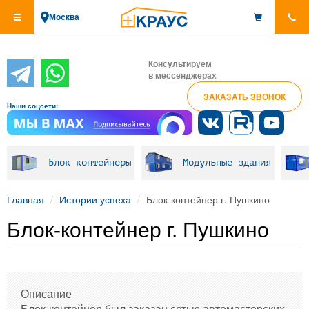
Перейти
Москва
к
основному
содержанию
Консультируем
в мессенджерах
ЗАКАЗАТЬ ЗВОНОК
Наши соцсети:
Блок контейнеры
Модульные здания
Главная
Истории успеха
Блок-контейнер г. Пушкино
Блок-контейнер г. Пушкино
Описание
Блок-контейнер был заказан сетью автомастерских