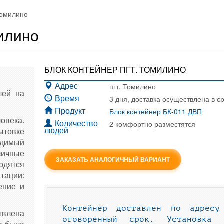
Томилино
милино
БЛОК КОНТЕЙНЕР ПГТ. ТОМИЛИНО
пгт. Томилино
Адрес
лей на
3 дня, доставка осуществлена в с
Время
Блок контейнер БК-011 ДВП
Продукт
века.
2 комфортно разместятся
Количество
ытовке
людей
одимый
личные
ЗАКАЗАТЬ АНАЛОГИЧНЫЙ ВАРИАНТ
одятся
атации:
ение и
Контейнер доставлен по адресу
твлена
оговоренный срок. Установка