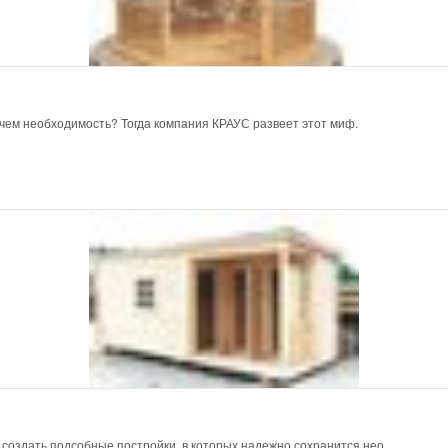
 чем необходимость? Тогда компания КРАУС развеет этот миф.
 создать подсобные постройки, в которых надежно сохранится нео