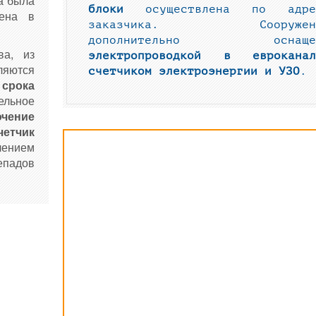
ка была
блоки
осуществлена по адре
дена в
заказчика. Сооружен
дополнительно оснаще
ва, из
электропроводкой в евроканал
ляются
счетчиком электроэнергии и УЗО
.
срока
ельное
чение
етчик
лением
падов