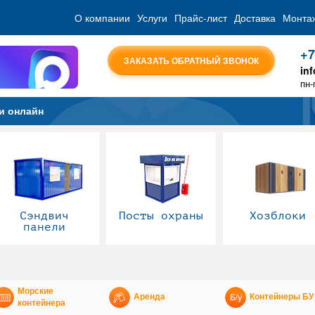
О компании
Услуги
Прайс-лист
Доставка
Монта
+7
ЗАКАЗАТЬ ОБРАТНЫЙ ЗВОНОК
in
пн-
и онлайн
Сэндвич
Посты охраны
Хозблоки
панели
Морские
Аренда
Контейнеры БУ
контейнера