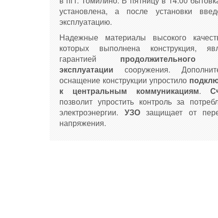
в пгт. Томилино. В пятницу в 14.00 бытов
установлена, а после установки вве
эксплуатацию.
Надежные материалы высокого качест
которых выполнена конструкция, яв
гарантией
продолжительного 
эксплуатации
сооружения. Дополнит
оснащение конструкции упростило
подклю
к центральным коммуникациям
.
Сч
позволит упростить контроль за потреб
электроэнергии.
УЗО
защищает от пере
напряжения.