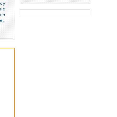
су
ие
но
е,