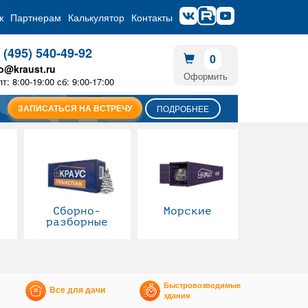
ж
Партнерам
Калькулятор
Контакты
 (495) 540-49-92
0
fo@kraust.ru
Оформить
пт: 8:00-19:00 сб: 9:00-17:00
ЗАПИСАТЬСЯ НА ВСТРЕЧУ
ПОДРОБНЕЕ
Сборно-
Морские
разборные
Быстровозводимые
Все для дачи
здания