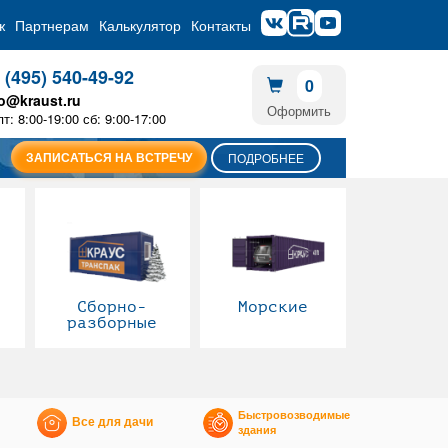
ж
Партнерам
Калькулятор
Контакты
 (495) 540-49-92
0
fo@kraust.ru
Оформить
пт: 8:00-19:00 сб: 9:00-17:00
ЗАПИСАТЬСЯ НА ВСТРЕЧУ
ПОДРОБНЕЕ
Сборно-
Морские
разборные
Быстровозводимые
Все для дачи
здания