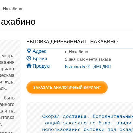
г. Нахабино
Нахабино
БЫТОВКА ДЕРЕВЯННАЯ Г. НАХАБИНО
г. Нахабино
Адрес
метра
2 дня с момента заказа
Время
ования
Бытовка Б-01 (4М) ДВП
Продукт
ариант
есьма
и, куда
сь.
ЗАКАЗАТЬ АНАЛОГИЧНЫЙ ВАРИАНТ
 быть
анного
али на
ытовка
Скорая доставка. Дополнительны
.
опций заказано не было, ввиду
использования бытовки под скла