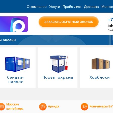
О компании
Услуги
Прайс-лист
Доставка
Монта
+7
ЗАКАЗАТЬ ОБРАТНЫЙ ЗВОНОК
in
пн-
и онлайн
Сэндвич
Посты охраны
Хозблоки
панели
Морские
Аренда
Контейнеры БУ
контейнера