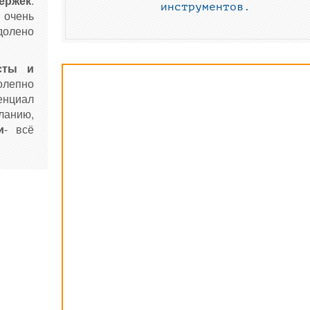
ержек
.
инструментов.
 очень
долено
сты и
олепно
енциал
ланию,
и
- всё