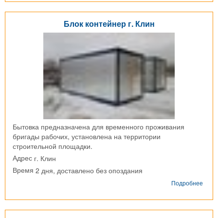
здан
в
г.
Блок контейнер г. Клин
Воск
Бытовка предназначена для временного проживания
бригады рабочих, установлена на территории
строительной площадки.
г. Клин
Адрес
2 дня, доставлено без опоздания
Время
о
Подробнее
Блок
конт
г.
Клин