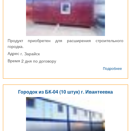
Продукт приобретен для расширения строительного
городка.
г. Зарайск
Адрес
2 дня по договору
Время
о
Подробнее
Блок
конт
Сэнд
Крау
Городок из БК-04 (10 штук) г. Ивантеевка
г.
Зара