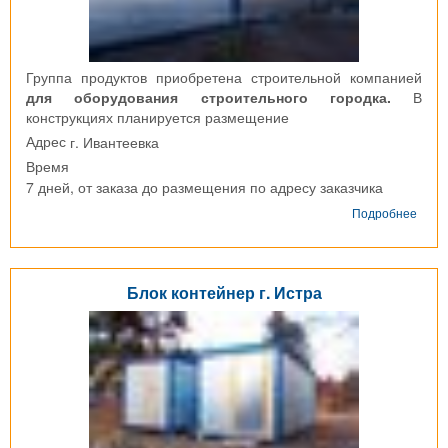
Группа продуктов приобретена строительной компанией
для оборудования строительного городка.
В
конструкциях планируется размещение
г. Ивантеевка
Адрес
Время
7 дней, от заказа до размещения по адресу заказчика
о
Подробнее
Горо
из
БК-0
(10
Блок контейнер г. Истра
штук)
г.
Иван