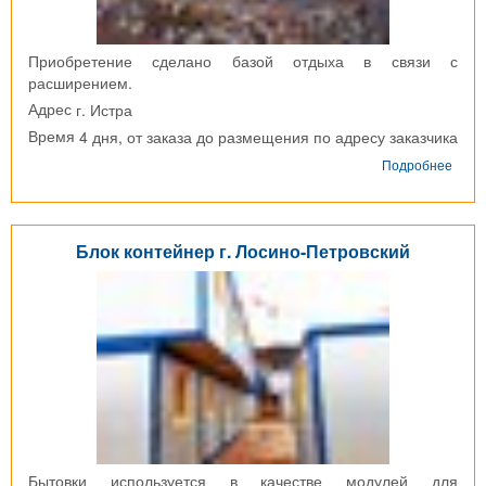
Приобретение сделано базой отдыха в связи с
расширением.
г. Истра
Адрес
4 дня, от заказа до размещения по адресу заказчика
Время
о
Подробнее
Блок
конт
г.
Истр
Блок контейнер г. Лосино-Петровский
Бытовки используется в качестве модулей для