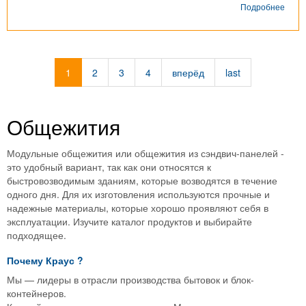
о
Подробнее
Моду
здан
г.
Наха
1
2
3
4
вперёд
last
Общежития
Модульные общежития или общежития из сэндвич-панелей -
это удобный вариант, так как они относятся к
быстровозводимым зданиям, которые возводятся в течение
одного дня. Для их изготовления используются прочные и
надежные материалы, которые хорошо проявляют себя в
эксплуатации. Изучите каталог продуктов и выбирайте
подходящее.
Почему
Краус
?
Мы — лидеры в отрасли производства бытовок и блок-
контейнеров.