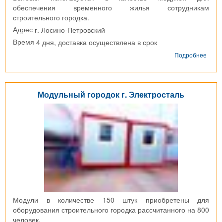
обеспечения временного жилья сотрудникам
строительного городка.
г. Лосино-Петровский
Адрес
4 дня, доставка осуществлена в срок
Время
о
Подробнее
Блок
конт
г.
Лоси
Модульный городок г. Электросталь
Петр
Модули в количестве 150 штук приобретены для
оборудования строительного городка рассчитанного на 800
человек.