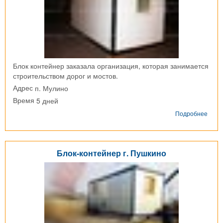
Блок контейнер заказала организация, которая занимается
строительством дорог и мостов.
п. Мулино
Адрес
5 дней
Время
о
Подробнее
Блок-
конт
п.
Мули
Блок-контейнер г. Пушкино