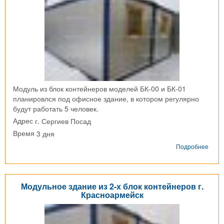
Модуль из блок контейнеров моделей БК-00 и БК-01
планировлся под офисное здание, в котором регулярно
будут работать 5 человек.
г. Сергиев Посад
Адрес
3 дня
Время
о
Подробнее
Моду
из
блок-
конт
Модульное здание из 2-х блок контейнеров г.
г.
Красноармейск
Серг
Поса