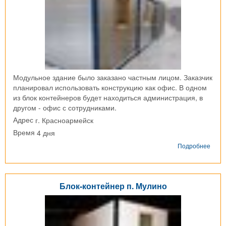
Модульное здание было заказано частным лицом. Заказчик
планировал использовать конструкцию как офис. В одном
из блок контейнеров будет находиться администрация, в
другом - офис с сотрудниками.
г. Красноармейск
Адрес
4 дня
Время
о
Подробнее
Моду
здан
из
2-
Блок-контейнер п. Мулино
х
блок
конт
г.
Крас