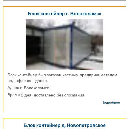
г.
Куро
Блок контейнер г. Волоколамск
Блок контейнер был заказан частным предпринимателем
под офисное здание.
г. Волоколамск
Адрес
2 дня, доставлено без опоздания
Время
о
Подробнее
Блок
конт
г.
Воло
Блок контейнер д. Новопетровское