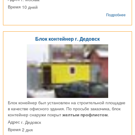
10 дней
Время
о
Подробнее
Корп
эндо
цент
из
Блок контейнер г. Дедовск
96
БК
г.
Моск
Блок конейнер был установлен на строительной площадке
в качестве офисного здания. По просьбе заказчика, блок
контейнер снаружи покрыт
желтым профлистом
.
г. Дедовск
Адрес
2 дня
Время