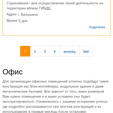
Страхование» для осуществление своей деятельность на
территории вблизи ГИБДД.
г. Балашиха
Адрес
3 дня
Время
о
Подробнее
Блок-
конт
г.
Бала
1
2
3
4
вперёд
last
Офис
Для организации офисных помещений отлично подойдут такие
конструкции как блок-контейнеры, модульные здания и даже
металлические бытовки. Все зависит от того, каких размеров
Вам нужно помещение и в каких условиях оно будет
эксплуатироваться. Ознакомьтесь с нашими историями успеха,
где подробно рассказывается про монтаж конструкций и их
использование в первые месяцы после установки.