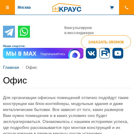
Перейти
Москва
к
основному
содержанию
Консультируем
в мессенджерах
ЗАКАЗАТЬ ЗВОНОК
Наши соцсети:
Главная
Офис
Офис
Для организации офисных помещений отлично подойдут такие
конструкции как блок-контейнеры, модульные здания и даже
металлические бытовки. Все зависит от того, каких размеров
Вам нужно помещение и в каких условиях оно будет
эксплуатироваться. Ознакомьтесь с нашими историями успеха,
где подробно рассказывается про монтаж конструкций и их
использование в первые месяцы после установки.