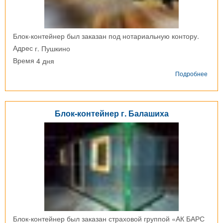
Блок-контейнер был заказан под нотариальную контору.
г. Пушкино
Адрес
4 дня
Время
о
Подробнее
Блок-
конт
г.
Пушк
Блок-контейнер г. Балашиха
Блок-контейнер был заказан страховой группой «АК БАРС