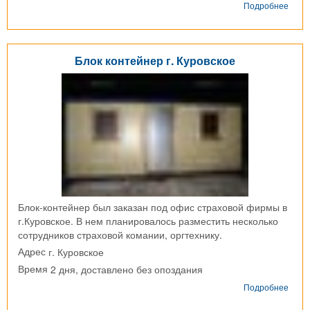
о
Подробнее
Блок
конт
г.
Дедо
Блок контейнер г. Куровское
Блок-контейнер был заказан под офис страховой фирмы в
г.Куровское. В нем планировалось разместить несколько
сотрудников страховой комании, оргтехнику.
г. Куровское
Адрес
2 дня, доставлено без опоздания
Время
о
Подробнее
Блок
конт