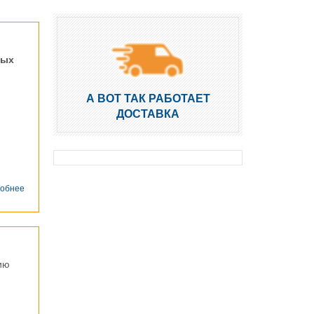
ных
А ВОТ ТАК РАБОТАЕТ
ДОСТАВКА
о
обнее
Для
лагеря
-
со
всеми
удобствами
ию
г.
Бронницы