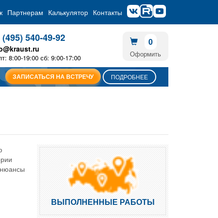
ж
Партнерам
Калькулятор
Контакты
 (495) 540-49-92
0
fo@kraust.ru
Оформить
пт: 8:00-19:00 сб: 9:00-17:00
ЗАПИСАТЬСЯ НА ВСТРЕЧУ
ПОДРОБНЕЕ
ю
ории
е нюансы
ВЫПОЛНЕННЫЕ РАБОТЫ