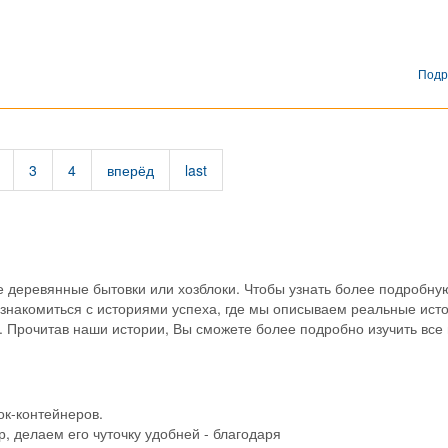
Подр
3
4
вперёд
last
е деревянные бытовки или хозблоки. Чтобы узнать более подробну
знакомиться с историями успеха, где мы описываем реальные ист
. Прочитав наши истории, Вы сможете более подробно изучить вс
ок-контейнеров.
 делаем его чуточку удобней - благодаря