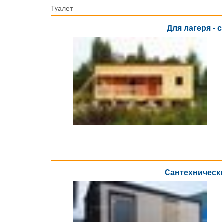
Туалет
Для лагеря -
Сантехнически