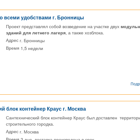
 со всеми удобствами г. Бронницы
Проект представлял собой возведение на участке двух
модуль
зданий для летнего лагеря
, а также хозблока.
г. Бронницы
Адрес
1,5 недели
Время
Подр
й блок контейнер Краус г. Москва
Сантехнический блок контейнер Краус был доставлен территор
строительного городка.
г. Москва
Адрес
2 дня, доставка произведена в срок
Время