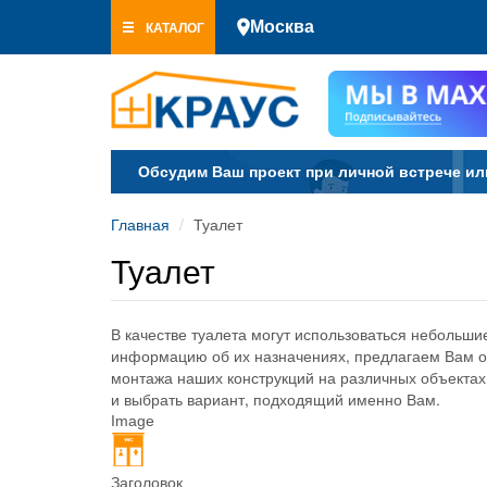
Перейти
КАТАЛОГ
Москва
к
основному
содержанию
Обсудим Ваш проект при личной встрече ил
Главная
Туалет
Туалет
В качестве туалета могут использоваться небольши
информацию об их назначениях, предлагаем Вам о
монтажа наших конструкций на различных объектах
и выбрать вариант, подходящий именно Вам.
Image
Заголовок