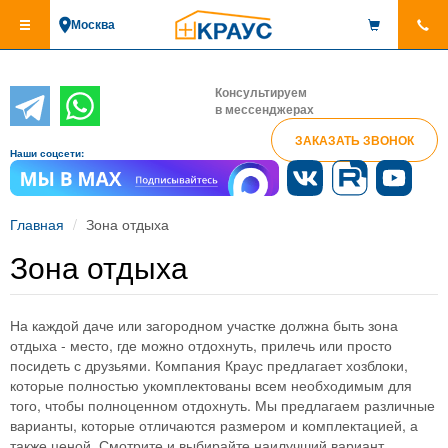
Перейти
Москва
к
основному
содержанию
Консультируем
в мессенджерах
ЗАКАЗАТЬ ЗВОНОК
Наши соцсети:
Главная
Зона отдыха
Зона отдыха
На каждой даче или загородном участке должна быть зона
отдыха - место, где можно отдохнуть, прилечь или просто
посидеть с друзьями. Компания Краус предлагает хозблоки,
которые полностью укомплектованы всем необходимым для
того, чтобы полноценном отдохнуть. Мы предлагаем различные
варианты, которые отличаются размером и комплектацией, а
также ценой. Смотрите и выбирайте наилучший вариант.