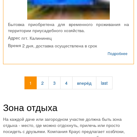
Бытовка приобретена для временного проживания на
территории приусадебного хозяйства.
пгт. Калининец
Адрес
2 дня, доставка осуществлена в срок
Время
о
Подробнее
Блок
конт
пгт.
Кали
1
2
3
4
вперёд
last
Зона отдыха
На каждой даче или загородном участке должна быть зона
отдыха - место, где можно отдохнуть, прилечь или просто
посидеть с друзьями. Компания Краус предлагает хозблоки,