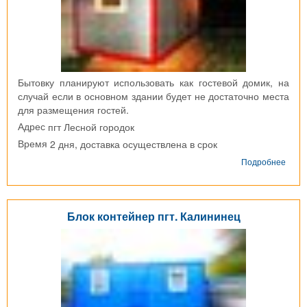
Бытовку планируют использовать как гостевой домик, на
случай если в основном здании будет не достаточно места
для размещения гостей.
пгт Лесной городок
Адрес
2 дня, доставка осуществлена в срок
Время
о
Подробнее
Блок
конт
пгт
Лесн
Блок контейнер пгт. Калининец
горо