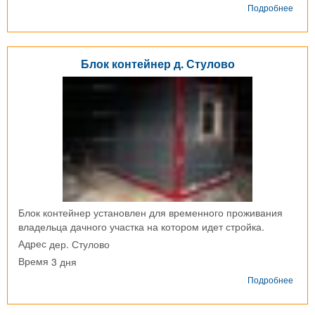
о
Подробнее
Блок
конт
г.
Наро
Блок контейнер д. Стулово
Фоми
Блок контейнер установлен для временного проживания
владельца дачного участка на котором идет стройка.
дер. Стулово
Адрес
3 дня
Время
о
Подробнее
Блок
конт
д.