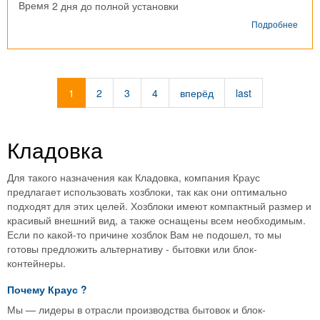
2 дня до полной установки
Время
о
Подробнее
Хозб
одно
г.
Щеми
1
2
3
4
вперёд
last
Кладовка
Для такого назначения как Кладовка, компания Краус
предлагает использовать хозблоки, так как они оптимально
подходят для этих целей. Хозблоки имеют компактный размер и
красивый внешний вид, а также оснащены всем необходимым.
Если по какой-то причине хозблок Вам не подошел, то мы
готовы предложить альтернативу - бытовки или блок-
контейнеры.
Почему
Краус
?
Мы — лидеры в отрасли производства бытовок и блок-