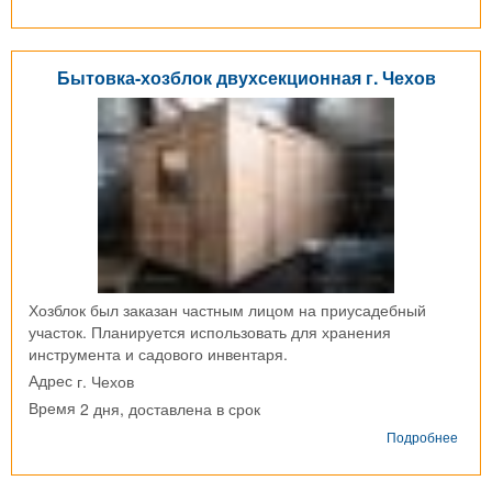
Дере
быто
с.
Ершо
Бытовка-хозблок двухсекционная г. Чехов
Хозблок был заказан частным лицом на приусадебный
участок. Планируется использовать для хранения
инструмента и садового инвентаря.
г. Чехов
Адрес
2 дня, доставлена в срок
Время
о
Подробнее
Быто
хозб
двух