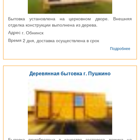
Бытовка установлена на церковном дворе. Внешняя
отделка конструкции выполнена из дерева.
г. Обнинск
Адрес
2 дня, доставка осуществлена в срок
Время
о
Подробнее
Быто
дере
г.
Обни
Деревянная бытовка г. Пушкино
Бытовка приобретена в качестве гостевого домика на