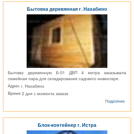
г.
Бытовка деревянная г. Нахабино
Чехо
Бытовку деревянную Б-01 ДВП 4 метра заказывала
семейная пара для складирования садового инвентаря.
г. Нахабино
Адрес
2 дня с момента заказа
Время
о
Подробнее
Быто
дере
г.
Наха
Блок-контейнер г. Истра