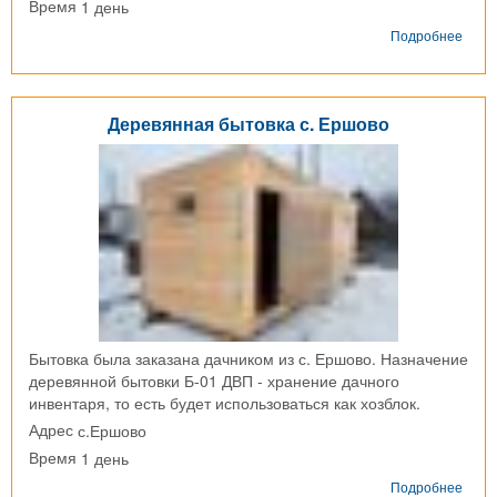
1 день
Время
о
Подробнее
Дере
быто
пгт.
Тучко
Деревянная бытовка с. Ершово
Бытовка была заказана дачником из с. Ершово. Назначение
деревянной бытовки Б-01 ДВП - хранение дачного
инвентаря, то есть будет использоваться как хозблок.
с.Ершово
Адрес
1 день
Время
о
Подробнее