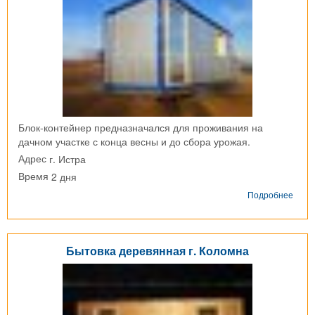
Блок-контейнер предназначался для проживания на
дачном участке с конца весны и до сбора урожая.
г. Истра
Адрес
2 дня
Время
о
Подробнее
Блок-
конт
г.
Истр
Бытовка деревянная г. Коломна