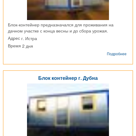
Блок-контейнер предназначался для проживания на
дачном участке с конца весны и до сбора урожая.
г. Истра
Адрес
2 дня
Время
о
Подробнее
Блок-
конт
г.
Истр
Блок контейнер г. Дубна