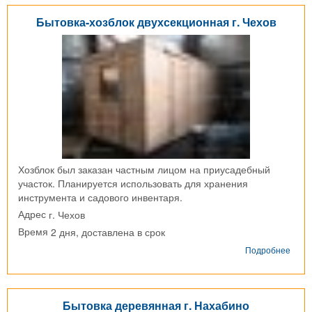
с.
Ершо
Бытовка-хозблок двухсекционная г. Чехов
Хозблок был заказан частным лицом на приусадебный
участок. Планируется использовать для хранения
инструмента и садового инвентаря.
г. Чехов
Адрес
2 дня, доставлена в срок
Время
о
Подробнее
Быто
хозб
двух
г.
Бытовка деревянная г. Нахабино
Чехо