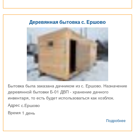
Дере
быто
г.
Егор
Деревянная бытовка с. Ершово
Бытовка была заказана дачником из с. Ершово. Назначение
деревянной бытовки Б-01 ДВП - хранение дачного
инвентаря, то есть будет использоваться как хозблок.
с.Ершово
Адрес
1 день
Время
о
Подробнее
Дере
быто