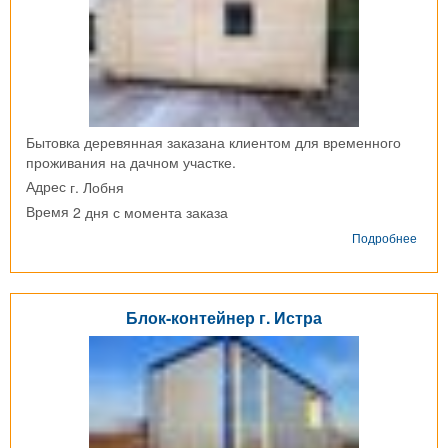
Бытовка деревянная заказана клиентом для временного
проживания на дачном участке.
г. Лобня
Адрес
2 дня с момента заказа
Время
о
Подробнее
Быто
дере
г.
Лобн
Блок-контейнер г. Истра