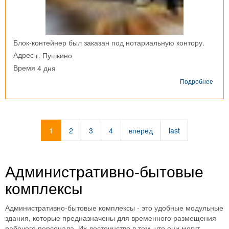
Блок-контейнер был заказан под нотариальную контору.
г. Пушкино
Адрес
4 дня
Время
о
Подробнее
Блок-
конт
г.
Пушк
1
2
3
4
вперёд
last
Административно-бытовые
комплексы
Административно-бытовые комплексы - это удобные модульные
здания, которые предназначены для временного размещения
рабочего персонала. Их достоинство в том, что они могут