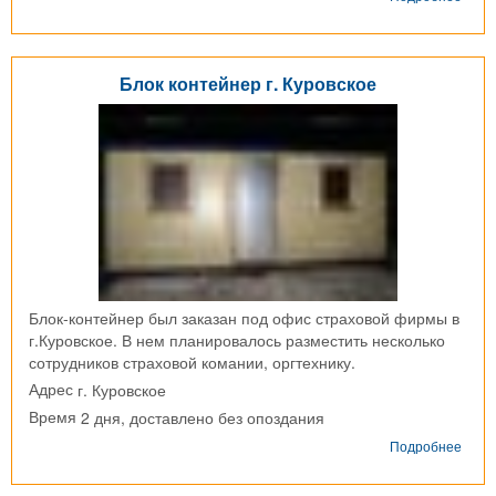
Моду
из
2-
х
Блок контейнер г. Куровское
блок-
конт
г.
Мыт
Блок-контейнер был заказан под офис страховой фирмы в
г.Куровское. В нем планировалось разместить несколько
сотрудников страховой комании, оргтехнику.
г. Куровское
Адрес
2 дня, доставлено без опоздания
Время
о
Подробнее
Блок
конт