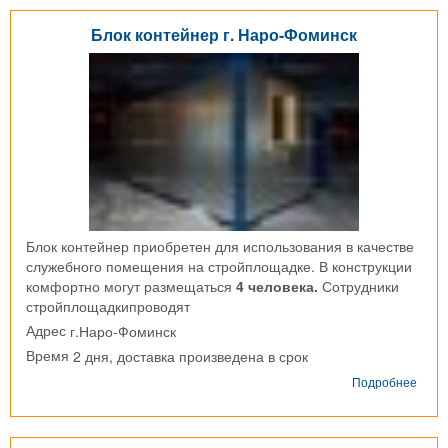
г.
Куро
Блок контейнер г. Наро-Фоминск
Блок контейнер приобретен для использования в качестве
служебного помещения на стройплощадке. В конструкции
комфортно могут размещаться
4 человека.
Сотрудники
стройплощадкипроводят
г.Наро-Фоминск
Адрес
2 дня, доставка произведена в срок
Время
о
Подробнее
Блок
конт
г.
Наро