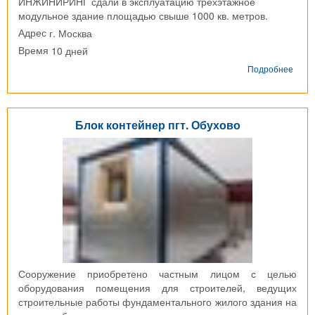
ИНЖИНИРИНГ сдали в эксплуатацию трехэтажное
модульное здание площадью свыше 1000 кв. метров.
г. Москва
Адрес
10 дней
Время
о
Подробнее
Корп
эндо
цент
из
Блок контейнер пгт. Обухово
96
БК
г.
Моск
Сооружение приобретено частным лицом с целью
оборудования помещения для строителей, ведущих
строительные работы фундаментального жилого здания на