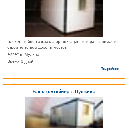
Блок контейнер заказала организация, которая занимается
строительством дорог и мостов.
п. Мулино
Адрес
5 дней
Время
о
Подробнее
Блок-
конт
п.
Мули
Блок-контейнер г. Пушкино