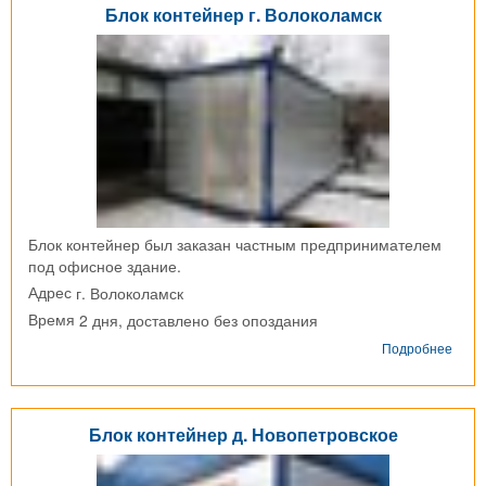
Блок контейнер г. Волоколамск
Фоми
Блок контейнер был заказан частным предпринимателем
под офисное здание.
г. Волоколамск
Адрес
2 дня, доставлено без опоздания
Время
о
Подробнее
Блок
конт
г.
Воло
Блок контейнер д. Новопетровское