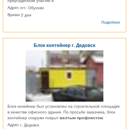
приусадебном участке в
пгт. Обухово
Адрес
2 дня
Время
о
Подробнее
Блок
конт
пгт.
Обух
Блок контейнер г. Дедовск
Блок конейнер был установлен на строительной площадке
в качестве офисного здания. По просьбе заказчика, блок
контейнер снаружи покрыт
желтым профлистом
.
г. Дедовск
Адрес