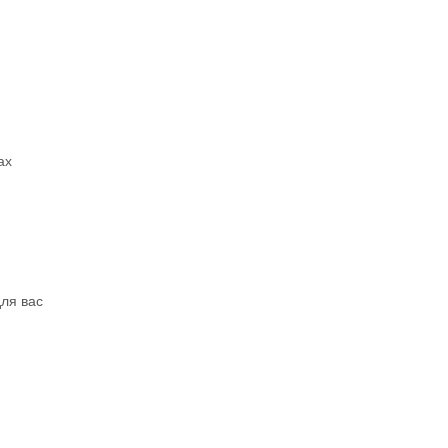
ах
ля вас