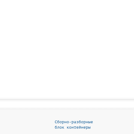
Сборно-разборные
блок контейнеры