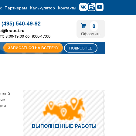
ж
Партнерам
Калькулятор
Контакты
 (495) 540-49-92
0
fo@kraust.ru
Оформить
пт: 8:00-19:00 сб: 9:00-17:00
ЗАПИСАТЬСЯ НА ВСТРЕЧУ
ПОДРОБНЕЕ
целей
ные
ция
ВЫПОЛНЕННЫЕ РАБОТЫ