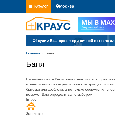
Перейти
КАТАЛОГ
Москва
к
основному
содержанию
Обсудим Ваш проект при личной встрече ил
Главная
Баня
Баня
На нашем сайте Вы можете ознакомиться с реальным
можно использовать различные конструкции от ком
бытовки или хозблоки, а не только сооружения сп
поможет Вам определиться с выбором.
Image
Заголовок