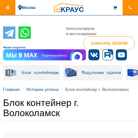
Перейти
Москва
к
основному
содержанию
Консультируем
в мессенджерах
ЗАКАЗАТЬ ЗВОНОК
Наши соцсети:
Блок контейнеры
Модульные здания
Главная
Истории успеха
Блок контейнер г. Волоколамск
Блок контейнер г.
Волоколамск