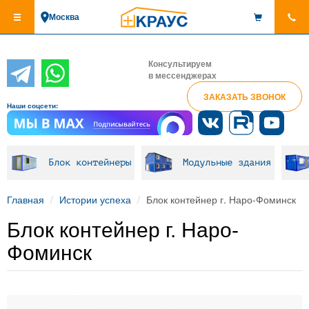
Перейти
Москва
к
основному
содержанию
Консультируем
в мессенджерах
ЗАКАЗАТЬ ЗВОНОК
Наши соцсети:
Блок контейнеры
Модульные здания
Главная
Истории успеха
Блок контейнер г. Наро-Фоминск
Блок контейнер г. Наро-
Фоминск