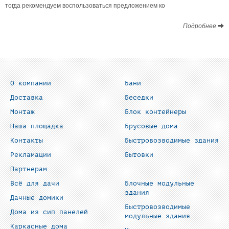
тогда рекомендуем воспользоваться предложением ко
Подробнее
О компании
Бани
Доставка
Беседки
Монтаж
Блок контейнеры
Наша площадка
Брусовые дома
Контакты
Быстровозводимые здания
Рекламации
Бытовки
Партнерам
Всё для дачи
Блочные модульные
здания
Дачные домики
Быстровозводимые
Дома из сип панелей
модульные здания
Каркасные дома