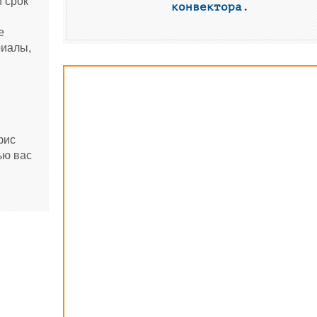
й срок
конвектора.
е
риалы,
фис
ью вас