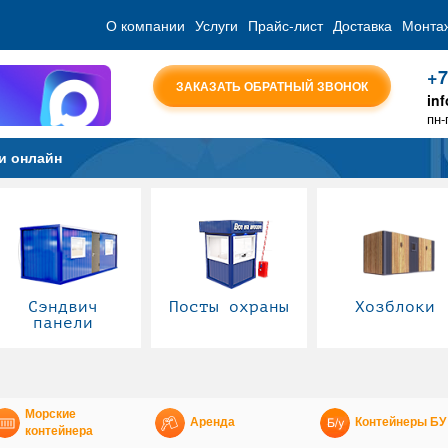
О компании
Услуги
Прайс-лист
Доставка
Монта
+7
ЗАКАЗАТЬ ОБРАТНЫЙ ЗВОНОК
in
пн-
и онлайн
Сэндвич
Посты охраны
Хозблоки
панели
Морские
Аренда
Контейнеры БУ
контейнера