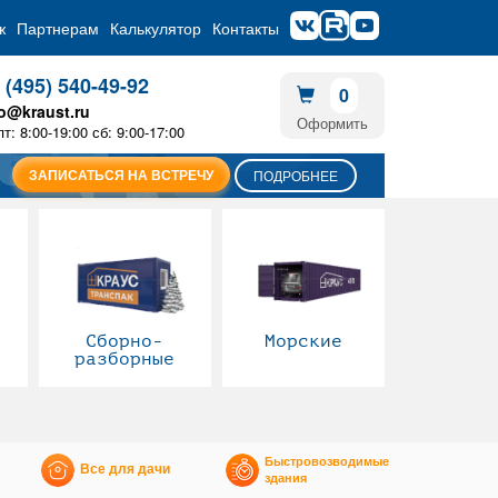
ж
Партнерам
Калькулятор
Контакты
 (495) 540-49-92
0
fo@kraust.ru
Оформить
пт: 8:00-19:00 сб: 9:00-17:00
ЗАПИСАТЬСЯ НА ВСТРЕЧУ
ПОДРОБНЕЕ
Сборно-
Морские
разборные
Быстровозводимые
Все для дачи
здания