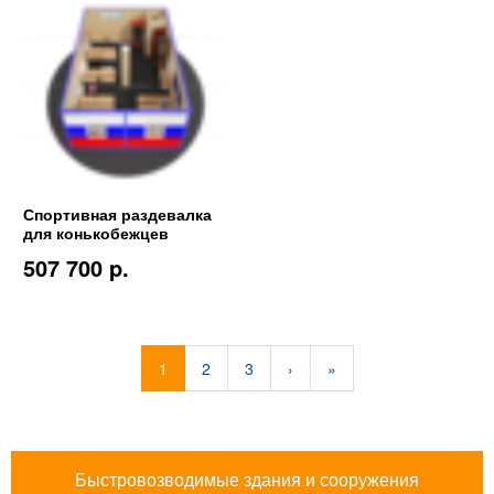
Спортивная раздевалка
для конькобежцев
507 700 p.
1
2
3
›
»
Быстровозводимые здания и сооружения