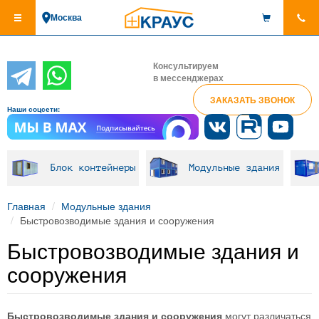
Перейти
Москва
к
основному
содержанию
Консультируем
в мессенджерах
ЗАКАЗАТЬ ЗВОНОК
Наши соцсети:
Блок контейнеры
Модульные здания
Главная
Модульные здания
Быстровозводимые здания и сооружения
Быстровозводимые здания и
сооружения
Быстровозводимые здания и сооружения
могут различаться