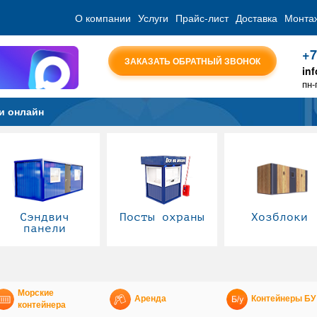
О компании
Услуги
Прайс-лист
Доставка
Монта
+7
ЗАКАЗАТЬ ОБРАТНЫЙ ЗВОНОК
in
пн-
и онлайн
Сэндвич
Посты охраны
Хозблоки
панели
Морские
Аренда
Контейнеры БУ
контейнера