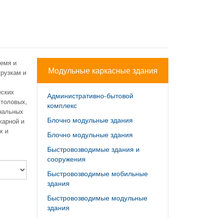
ремя и
Модульные каркасные здания
грузкам и
еских
Административно-бытовой
столовых,
комплекс
ональных
Блочно модульные здания
жарной и
х и
Блочно модульные здания
Быстровозводимые здания и
сооружения
Быстровозводимые мобильные
здания
Быстровозводимые модульные
здания