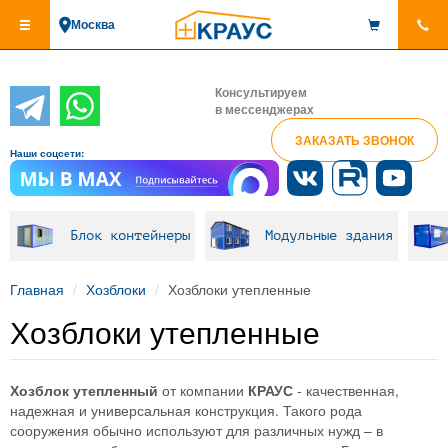
Перейти
Москва
к
основному
содержанию
Консультируем
в мессенджерах
ЗАКАЗАТЬ ЗВОНОК
Наши соцсети:
Блок контейнеры
Модульные здания
Главная
Хозблоки
Хозблоки утепленные
Хозблоки утепленные
Хозблок утепленный
от компании
КРАУС
- качественная,
надежная и универсальная конструкция. Такого рода
сооружения обычно используют для различных нужд – в