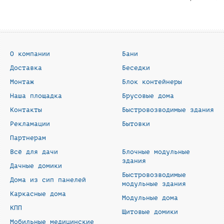
О компании
Бани
Доставка
Беседки
Монтаж
Блок контейнеры
Наша площадка
Брусовые дома
Контакты
Быстровозводимые здания
Рекламации
Бытовки
Партнерам
Всё для дачи
Блочные модульные
здания
Дачные домики
Быстровозводимые
Дома из сип панелей
модульные здания
Каркасные дома
Модульные дома
КПП
Щитовые домики
Мобильные медицинские