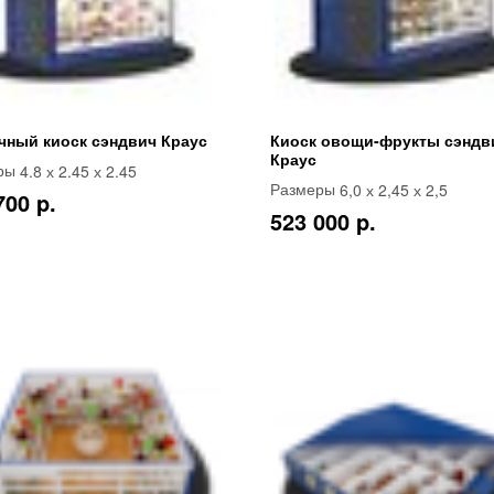
чный киоск сэндвич Краус
Киоск овощи-фрукты сэндв
Краус
4.8 х 2.45 х 2.45
ры
6,0 х 2,45 х 2,5
Размеры
700 p.
523 000 p.