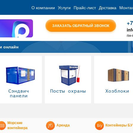
О компании
Услуги
Прайс-лист
Доставка
Монта
+7
ЗАКАЗАТЬ ОБРАТНЫЙ ЗВОНОК
in
пн-
и онлайн
Сэндвич
Посты охраны
Хозблоки
панели
Морские
Аренда
Контейнеры БУ
контейнера