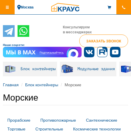
Перейти
Москва
к
основному
содержанию
Консультируем
в мессенджерах
ЗАКАЗАТЬ ЗВОНОК
Наши соцсети:
Блок контейнеры
Модульные здания
Главная
Блок контейнеры
Морские
Морские
Прорабские
Противопожарные
Сантехнические
Торговые
Строительные
Космические технологии