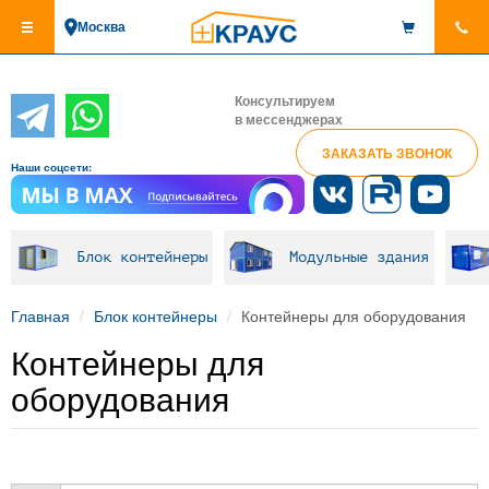
Перейти
Москва
к
основному
содержанию
Консультируем
в мессенджерах
ЗАКАЗАТЬ ЗВОНОК
Наши соцсети:
Блок контейнеры
Модульные здания
Главная
Блок контейнеры
Контейнеры для оборудования
Контейнеры для
оборудования