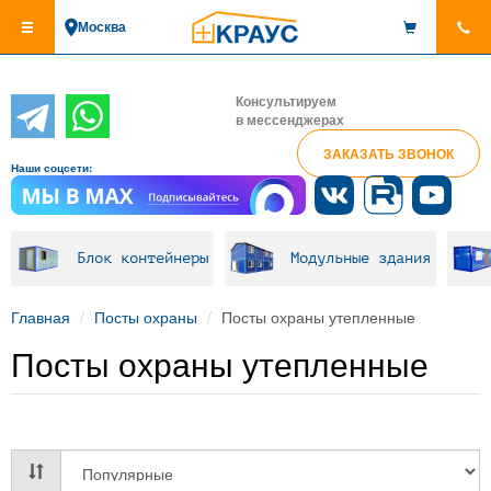
Перейти
Москва
к
основному
содержанию
Консультируем
в мессенджерах
ЗАКАЗАТЬ ЗВОНОК
Наши соцсети:
Блок контейнеры
Модульные здания
Главная
Посты охраны
Посты охраны утепленные
Посты охраны утепленные