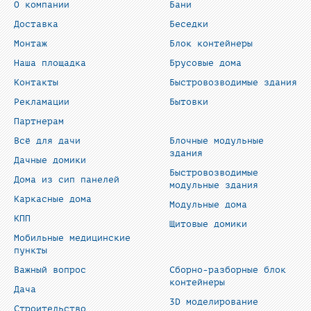
О компании
Бани
Доставка
Беседки
Монтаж
Блок контейнеры
Наша площадка
Брусовые дома
Контакты
Быстровозводимые здания
Рекламации
Бытовки
Партнерам
Всё для дачи
Блочные модульные
здания
Дачные домики
Быстровозводимые
Дома из сип панелей
модульные здания
Каркасные дома
Модульные дома
КПП
Щитовые домики
Мобильные медицинские
пункты
Важный вопрос
Сборно-разборные блок
контейнеры
Дача
3D моделирование
Строительство