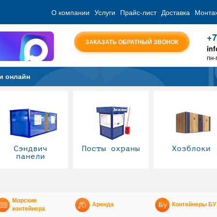
О компании
Услуги
Прайс-лист
Доставка
Монта
+7
ЗАКАЗАТЬ ОБРАТНЫЙ ЗВОНОК
in
пн-
и онлайн
Сэндвич
Посты охраны
Хозблоки
панели
Морские
Аренда
Контейнеры БУ
контейнера