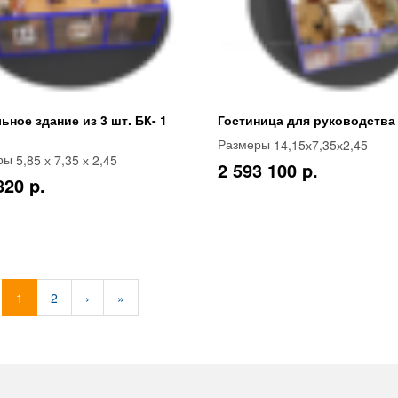
ьное здание из 3 шт. БК- 1
Гостиница для руководства
14,15х7,35х2,45
Размеры
5,85 х 7,35 х 2,45
ры
2 593 100 p.
820 p.
1
2
›
»