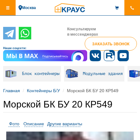
Перейти
Москва
к
основному
содержанию
Консультируем
в мессенджерах
ЗАКАЗАТЬ ЗВОНОК
Наши соцсети:
Блок контейнеры
Модульные здания
Главная
Контейнеры Б/У
Морской БК БУ 20 КР549
Морской БК БУ 20 КР549
Фото
Описание
Другие варианты