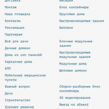
Доставка
Беседки
Монтаж
Блок контейнеры
Наша площадка
Брусовые дома
Контакты
Быстровозводимые здания
Рекламации
Бытовки
Партнерам
Всё для дачи
Блочные модульные
здания
Дачные домики
Быстровозводимые
Дома из сип панелей
модульные здания
Каркасные дома
Модульные дома
КПП
Щитовые домики
Мобильные медицинские
пункты
Важный вопрос
Сборно-разборные блок
контейнеры
Дача
3D моделирование
Строительство
Выезд на объект
Хорошее решение