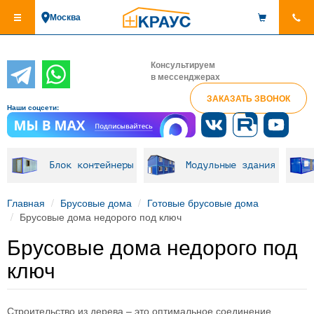
Перейти
Москва
к
основному
содержанию
Консультируем
в мессенджерах
ЗАКАЗАТЬ ЗВОНОК
Наши соцсети:
Блок контейнеры
Модульные здания
Главная
Брусовые дома
Готовые брусовые дома
Брусовые дома недорого под ключ
Брусовые дома недорого под
ключ
Строительство из дерева – это оптимальное соединение