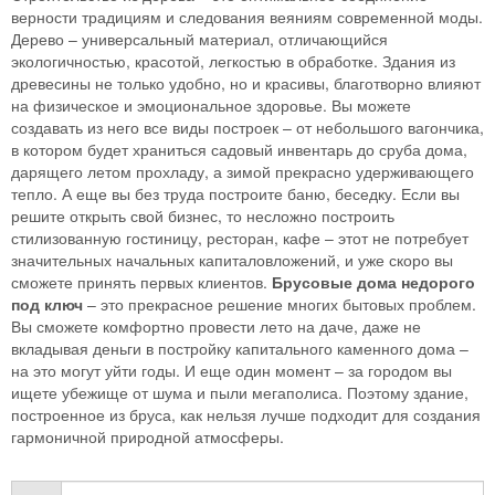
верности традициям и следования веяниям современной моды.
Дерево – универсальный материал, отличающийся
экологичностью, красотой, легкостью в обработке. Здания из
древесины не только удобно, но и красивы, благотворно влияют
на физическое и эмоциональное здоровье. Вы можете
создавать из него все виды построек – от небольшого вагончика,
в котором будет храниться садовый инвентарь до сруба дома,
дарящего летом прохладу, а зимой прекрасно удерживающего
тепло. А еще вы без труда построите баню, беседку. Если вы
решите открыть свой бизнес, то несложно построить
стилизованную гостиницу, ресторан, кафе – этот не потребует
значительных начальных капиталовложений, и уже скоро вы
сможете принять первых клиентов.
Брусовые дома недорого
под ключ
– это прекрасное решение многих бытовых проблем.
Вы сможете комфортно провести лето на даче, даже не
вкладывая деньги в постройку капитального каменного дома –
на это могут уйти годы. И еще один момент – за городом вы
ищете убежище от шума и пыли мегаполиса. Поэтому здание,
построенное из бруса, как нельзя лучше подходит для создания
гармоничной природной атмосферы.