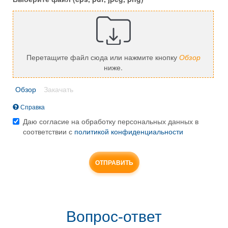
Перетащите файл сюда или нажмите кнопку
Обзор
ниже.
Обзор
Закачать
Справка
Максимальный
Даю согласие на обработку персональных данных в
размер
соответствии с
политикой конфиденциальности
файла:
Согласие
20
*
МБ
.
Разрешённые
ОТПРАВИТЬ
типы
файлов:
gif
jpg
png
Вопрос-ответ
bmp
eps