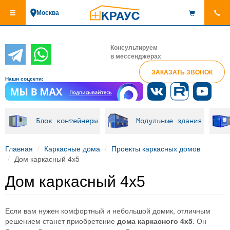
Перейти
Москва
к
основному
содержанию
Консультируем
в мессенджерах
ЗАКАЗАТЬ ЗВОНОК
Наши соцсети:
Блок контейнеры
Модульные здания
Главная
Каркасные дома
Проекты каркасных домов
Дом каркасный 4х5
Дом каркасный 4х5
Если вам нужен комфортный и небольшой домик, отличным
решением станет приобретение
дома
каркасного
4х5
. Он