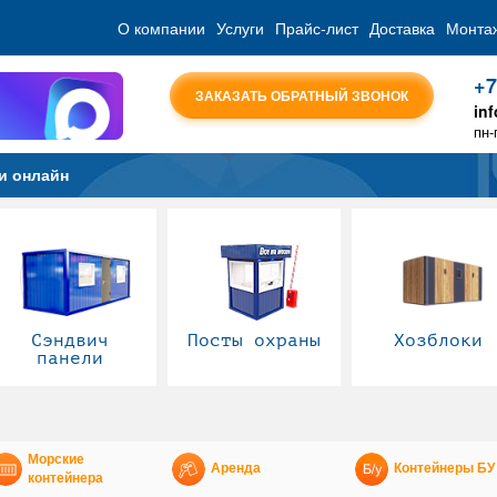
О компании
Услуги
Прайс-лист
Доставка
Монта
+7
ЗАКАЗАТЬ ОБРАТНЫЙ ЗВОНОК
in
пн-
и онлайн
Сэндвич
Посты охраны
Хозблоки
панели
Морские
Аренда
Контейнеры БУ
контейнера