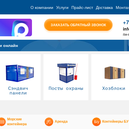
О компании
Услуги
Прайс-лист
Доставка
Монта
+7
ЗАКАЗАТЬ ОБРАТНЫЙ ЗВОНОК
in
пн-
и онлайн
Сэндвич
Посты охраны
Хозблоки
панели
Морские
Аренда
Контейнеры БУ
контейнера