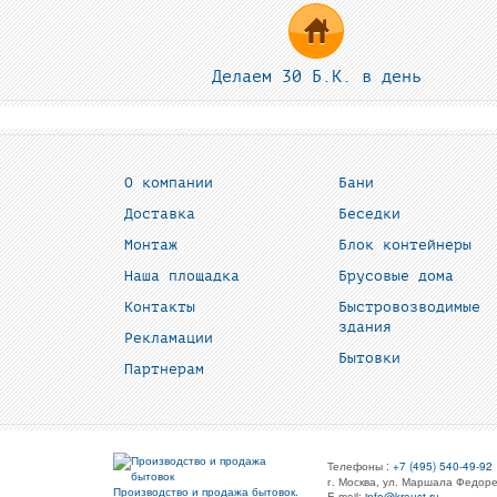
Делаем 30 Б.К. в день
О компании
Бани
Доставка
Беседки
Монтаж
Блок контейнеры
Наша площадка
Брусовые дома
Контакты
Быстровозводимые
здания
Рекламации
Бытовки
Партнерам
Телефоны :
+7 (495) 540-49-92
г. Москва, ул. Маршала Федоре
Производство и продажа бытовок.