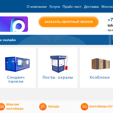
О компании
Услуги
Прайс-лист
Доставка
Монта
+7
ЗАКАЗАТЬ ОБРАТНЫЙ ЗВОНОК
in
пн-
и онлайн
Сэндвич
Посты охраны
Хозблоки
панели
Морские
Аренда
Контейнеры БУ
контейнера