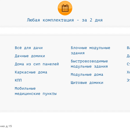
Любая комплектация - за 2 дня
Всё для дачи
Блочные модульные
В
здания
Дачные домики
Д
Быстровозводимые
Дома из сип панелей
С
модульные здания
Каркасные дома
Х
Модульные дома
КПП
Э
Щитовые домики
Мобильные
медицинские пункты
нко д.15