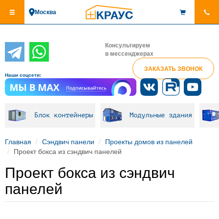
Перейти
Москва
к
основному
содержанию
Консультируем
в мессенджерах
ЗАКАЗАТЬ ЗВОНОК
Наши соцсети:
Блок контейнеры
Модульные здания
Главная
Сэндвич панели
Проекты домов из панелей
Проект бокса из сэндвич панелей
Проект бокса из сэндвич
панелей