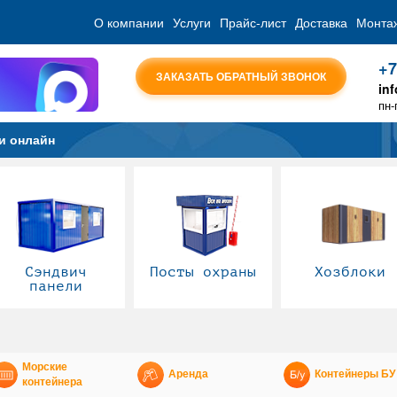
О компании
Услуги
Прайс-лист
Доставка
Монта
+7
ЗАКАЗАТЬ ОБРАТНЫЙ ЗВОНОК
in
пн-
и онлайн
Сэндвич
Посты охраны
Хозблоки
панели
Морские
Аренда
Контейнеры БУ
контейнера