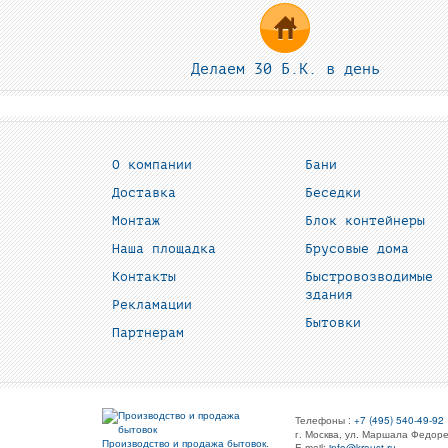
Делаем 30 Б.К. в день
О компании
Бани
Доставка
Беседки
Монтаж
Блок контейнеры
Наша площадка
Брусовые дома
Контакты
Быстровозводимые
здания
Рекламации
Бытовки
Партнерам
Телефоны :
+7 (495) 540-49-92
г. Москва, ул. Маршала Федоре
Производство и продажа бытовок.