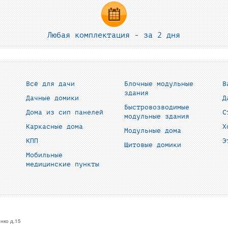
Любая комплектация - за 2 дня
Всё для дачи
Блочные модульные
В
здания
Дачные домики
Д
Быстровозводимые
Дома из сип панелей
С
модульные здания
Каркасные дома
Х
Модульные дома
КПП
Э
Щитовые домики
Мобильные
медицинские пункты
нко д.15