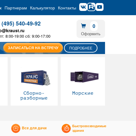
ж
Партнерам
Калькулятор
Контакты
 (495) 540-49-92
0
fo@kraust.ru
Оформить
пт: 8:00-19:00 сб: 9:00-17:00
ЗАПИСАТЬСЯ НА ВСТРЕЧУ
ПОДРОБНЕЕ
Сборно-
Морские
разборные
Быстровозводимые
Все для дачи
здания