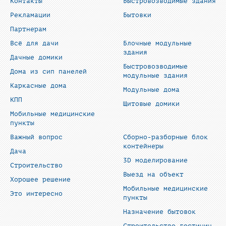
Контакты
Быстровозводимые здания
Рекламации
Бытовки
Партнерам
Всё для дачи
Блочные модульные
здания
Дачные домики
Быстровозводимые
Дома из сип панелей
модульные здания
Каркасные дома
Модульные дома
КПП
Щитовые домики
Мобильные медицинские
пункты
Важный вопрос
Сборно-разборные блок
контейнеры
Дача
3D моделирование
Строительство
Выезд на объект
Хорошее решение
Мобильные медицинские
Это интересно
пункты
Назначение бытовок