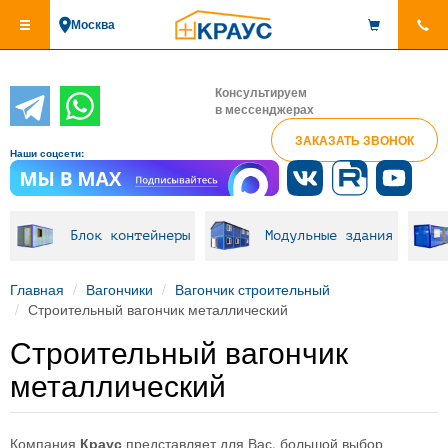
Перейти
Москва
к
основному
содержанию
Консультируем
в мессенджерах
ЗАКАЗАТЬ ЗВОНОК
Наши соцсети:
Блок контейнеры
Модульные здания
Главная
Вагончики
Вагончик строительный
Строительный вагончик металлический
Строительный вагончик
металлический
Компания
Краус
представляет для Вас, большой выбор