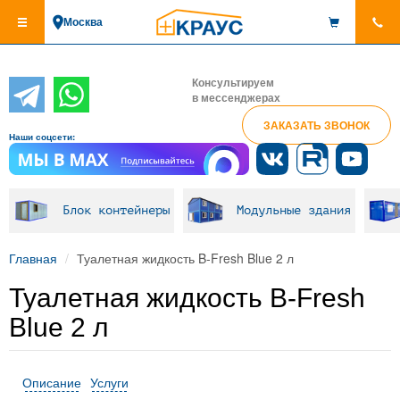
Перейти
Москва
к
основному
содержанию
Консультируем
в мессенджерах
ЗАКАЗАТЬ ЗВОНОК
Наши соцсети:
Блок контейнеры
Модульные здания
Главная
Туалетная жидкость B-Fresh Blue 2 л
Туалетная жидкость B-Fresh
Blue 2 л
Описание
Услуги